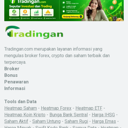
Tradingan.com merupakan layanan informasi yang
mengulas broker forex, crypto dan saham terbaik dan
terpercaya.
Broker
Bonus
Penawaran
Informasi
Tools dan Data
Heatmap Saham
-
Heatmap Forex
-
Heatmap ETF
-
Heatmap Koin Kripto
-
Bunga Bank Sentral
-
Harga IHSG
-
Saham Aktif
-
Saham Untung
-
Saham Rugi
-
Harga Emas
-
Harga Minyak
-
Swift Kode Bank
-
Semua Data
-
Heatmap
-