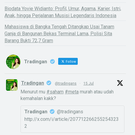
Biodata Yovie Widianto: Profil, Umur, Agama, Karier, Istri,
Anak, hingga Perjalanan Musisi Legendaris Indonesia
Mahasiswa di Bangka Tengah Ditangkap Usai Tanam
Ganja di Bangunan Bekas Terminal Lama, Polisi Sita
Barang Bukti 72,7 Gram
Tradingan
Follow
Tradingan
@tradingans
·
15 Jul
Menurut mu
#saham
#meta
murah atau udah
kemahalan kakk?
Tradingan
@tradingans
http://x.com/i/article/207712266255254323
2