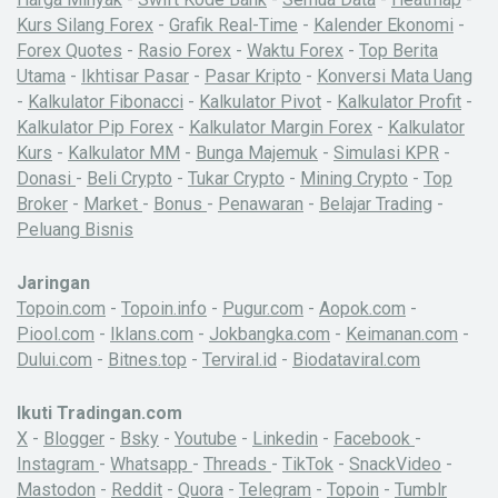
Kurs Silang Forex
-
Grafik Real-Time
-
Kalender Ekonomi
-
Forex Quotes
-
Rasio Forex
-
Waktu Forex
-
Top Berita
Utama
-
Ikhtisar Pasar
-
Pasar Kripto
-
Konversi Mata Uang
-
Kalkulator Fibonacci
-
Kalkulator Pivot
-
Kalkulator Profit
-
Kalkulator Pip Forex
-
Kalkulator Margin Forex
-
Kalkulator
Kurs
-
Kalkulator MM
-
Bunga Majemuk
-
Simulasi KPR
-
Donasi
-
Beli Crypto
-
Tukar Crypto
-
Mining Crypto
-
Top
Broker
-
Market
-
Bonus
-
Penawaran
-
Belajar Trading
-
Peluang Bisnis
Jaringan
Topoin.com
-
Topoin.info
-
Pugur.com
-
Aopok.com
-
Piool.com
-
Iklans.com
-
Jokbangka.com
-
Keimanan.com
-
Dului.com
-
Bitnes.top
-
Terviral.id
-
Biodataviral.com
Ikuti Tradingan.com
X
-
Blogger
-
Bsky
-
Youtube
-
Linkedin
-
Facebook
-
Instagram
-
Whatsapp
-
Threads
-
TikTok
-
SnackVideo
-
Mastodon
-
Reddit
-
Quora
-
Telegram
-
Topoin
-
Tumblr