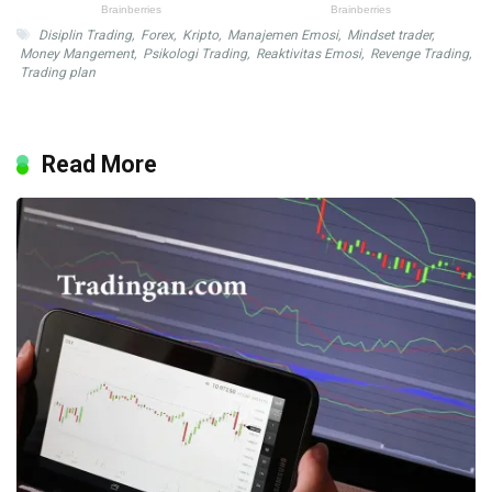
Disiplin Trading
,
Forex
,
Kripto
,
Manajemen Emosi
,
Mindset trader
,
Money Mangement
,
Psikologi Trading
,
Reaktivitas Emosi
,
Revenge Trading
,
Trading plan
Read More