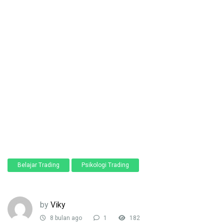
Belajar Trading
Psikologi Trading
by
Viky
8 bulan ago
1
182