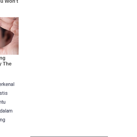
erkenal
stis
ntu
 dalam
ang