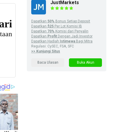
JustMarkets
Dapatkan
50%
Bonus Setiap Deposit
Dapatkan
$25
Per Lot Komisi IB
Dapatkan
70%
Komisi dari Penyalin
Dapatkan
Profit
Dengan Jadi Investor
Dapatkan Hadiah
Istimewa
Bagi Mitra
Regulasi: CySEC, FSA, SFC
>> Kunjungi Situs
Baca Ulasan
Buka Akun