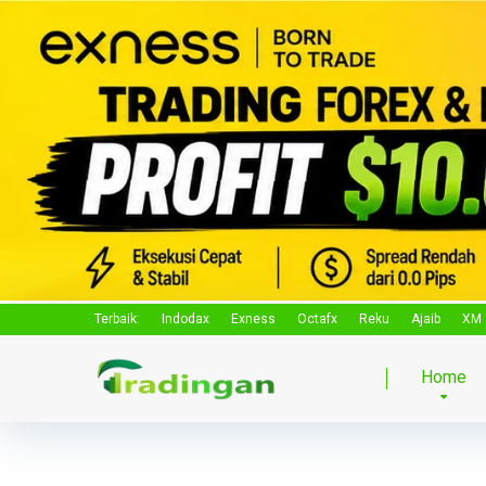
Terbaik:
Indodax
Exness
Octafx
Reku
Ajaib
XM
Home