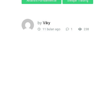
Analisis Fundamental
Belajar Trading
by
Viky
11 bulan ago
1
238