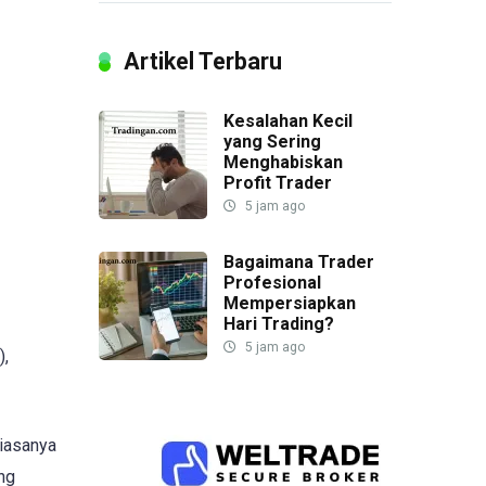
Artikel Terbaru
Kesalahan Kecil
yang Sering
Menghabiskan
Profit Trader
5 jam ago
Bagaimana Trader
Profesional
Mempersiapkan
Hari Trading?
5 jam ago
),
biasanya
ing