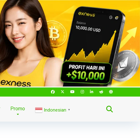
r
Promo
Indonesian
▼