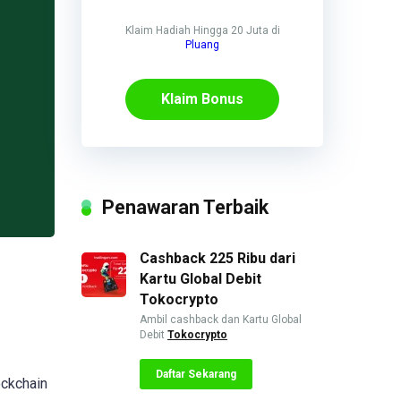
Klaim Hadiah Hingga 20 Juta di
Pluang
Klaim Bonus
Penawaran Terbaik
Cashback 225 Ribu dari
Kartu Global Debit
Tokocrypto
Ambil cashback dan Kartu Global
Debit
Tokocrypto
Daftar Sekarang
ockchain