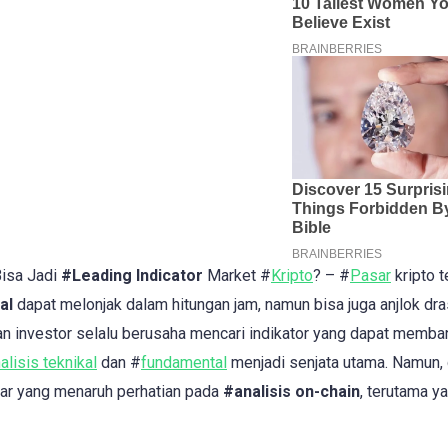
Bisa Jadi
#Leading Indicator
Market #
Kripto
? – #
Pasar
kripto t
tal
dapat melonjak dalam hitungan jam, namun bisa juga anjlok dra
dan investor selalu berusaha mencari indikator yang dapat memba
alisis teknikal
dan #
fundamental
menjadi senjata utama. Namun,
sar yang menaruh perhatian pada
#analisis on-chain
, terutama y