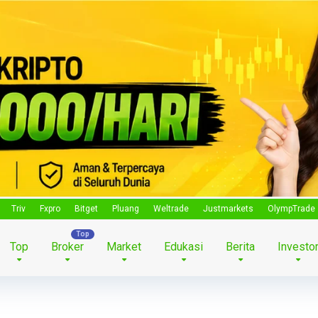
Triv
Fxpro
Bitget
Pluang
Weltrade
Justmarkets
OlympTrade
Top
Broker
Market
Edukasi
Berita
Investo