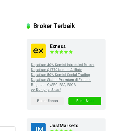
Broker Terbaik
Exness
Dapatkan
40%
Komisi Introduksi Broker
Dapatkan
$1770
Komisi Affiliate
Dapatkan
50%
Komisi Social Trading
Dapatkan Status
Premium
di Exness
Regulasi: CySEC, FSA, FSCA
>> Kunjungi Situs!
Baca Ulasan
Buka Akun
JustMarkets