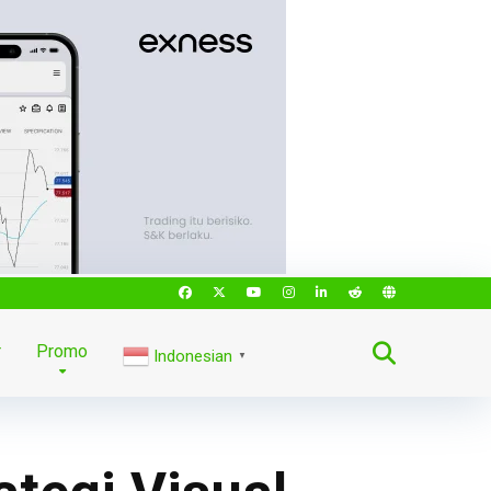
r
Promo
Indonesian
▼