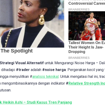
trategi Visual Alternatif
untuk Mengurangi Noise Harga – Dal
g dihadapi
#trader
adalah
#noise harga
. Pergerakan kecil yang 
hingga menyulitkan #
analisis teknikal
. Untuk mengatasi hal ini, tr
an mengombinasikannya dengan indikator
#
Relative Strength In
utusan.
 Heikin Ashi – Studi Kasus Tren Panjang