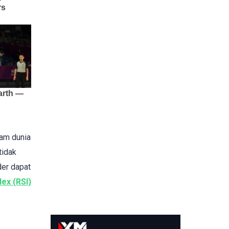
am dunia
tidak
ader dapat
dex (RSI)