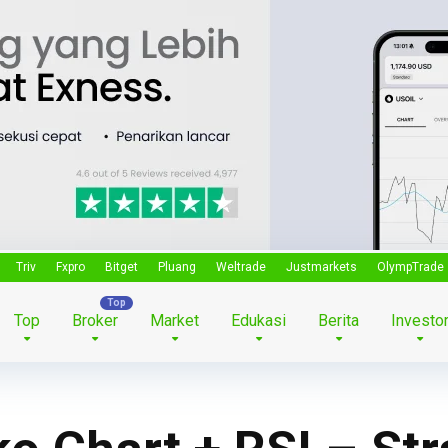
Triv
Fxpro
Bitget
Pluang
Weltrade
Justmarkets
OlympTrade
Top
Broker
Market
Edukasi
Berita
Investo