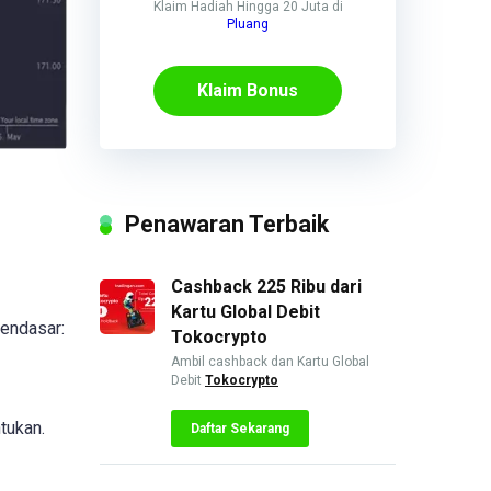
Klaim Hadiah Hingga 20 Juta di
Pluang
Klaim Bonus
Penawaran Terbaik
Cashback 225 Ribu dari
Kartu Global Debit
mendasar:
Tokocrypto
Ambil cashback dan Kartu Global
Debit
Tokocrypto
tukan.
Daftar Sekarang