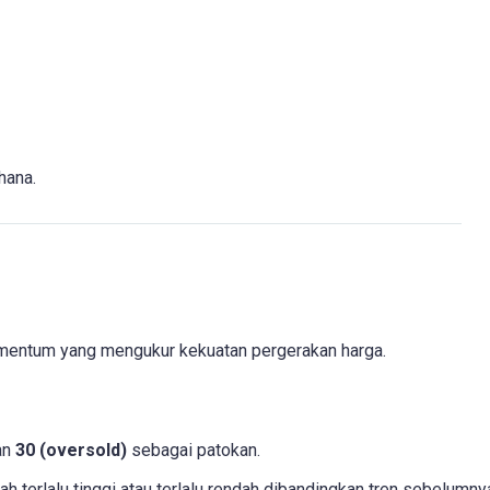
hana.
mentum yang mengukur kekuatan pergerakan harga.
an
30 (oversold)
sebagai patokan.
 terlalu tinggi atau terlalu rendah dibandingkan tren sebelumny