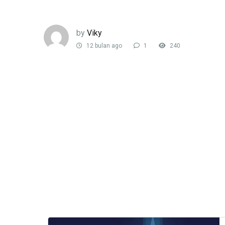
by
Viky
12 bulan ago
1
240