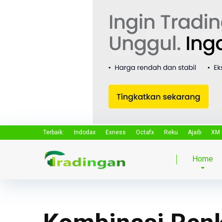
Terbaik:
Indodax
Exness
Octafx
Reku
Ajaib
XM
Home