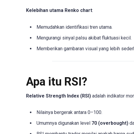
Kelebihan utama Renko chart
:
Memudahkan identifikasi tren utama.
Mengurangi sinyal palsu akibat fluktuasi kecil.
Memberikan gambaran visual yang lebih seder
Apa itu RSI?
Relative Strength Index (RSI)
adalah indikator mo
Nilainya bergerak antara 0–100.
Umumnya digunakan level
70 (overbought)
d
RSI membantu trader menilai apakah harga sudah