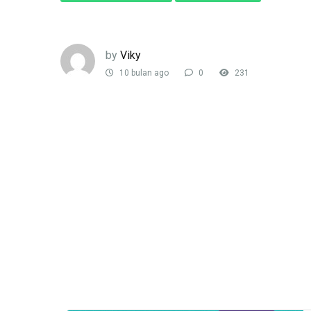
by
Viky
10 bulan ago
0
231