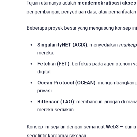
Tujuan utamanya adalah
mendemokratisasi akses 
pengembangan, penyediaan data, atau pemanfaatan 
Beberapa proyek besar yang mengusung konsep ini a
SingularityNET (AGIX):
menyediakan
marketp
mereka.
Fetch.ai (FET):
berfokus pada agen otonom ya
digital.
Ocean Protocol (OCEAN):
mengembangkan pla
privasi.
Bittensor (TAO):
membangun jaringan di mana 
mereka sediakan.
Konsep ini sejalan dengan semangat
Web3
— dunia 
segelintir korporasi raksasa.