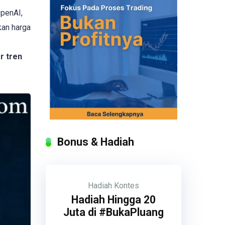
OpenAI,
kan harga
r tren
Bonus & Hadiah
Hadiah
Kontes
Hadiah Hingga 20
Juta di #BukaPluang