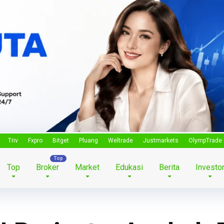
Triv
Fxpro
Bitget
Pluang
Weltrade
Justmarkets
OlympTrade
Top
Broker
Market
Edukasi
Berita
Investo