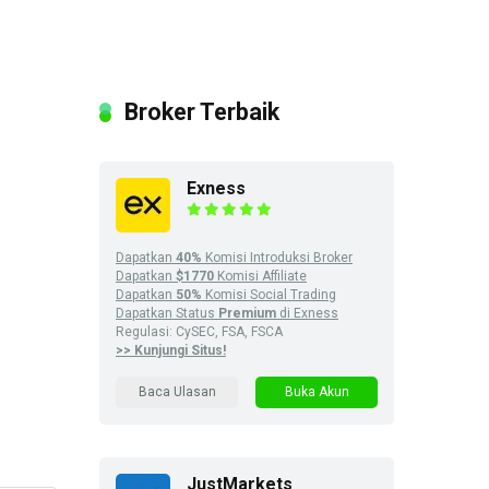
Broker Terbaik
Exness
Dapatkan
40%
Komisi Introduksi Broker
Dapatkan
$1770
Komisi Affiliate
Dapatkan
50%
Komisi Social Trading
Dapatkan Status
Premium
di Exness
Regulasi: CySEC, FSA, FSCA
>> Kunjungi Situs!
Baca Ulasan
Buka Akun
JustMarkets