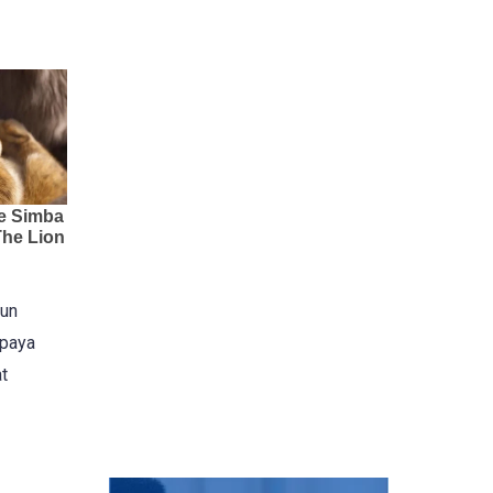
hun
upaya
t