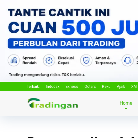
Terbaik:
Indodax
Exness
Octafx
Reku
Ajaib
XM
Home