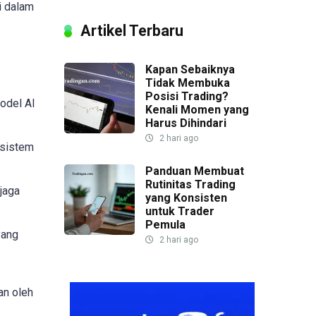
i dalam
Artikel Terbaru
Kapan Sebaiknya
Tidak Membuka
Posisi Trading?
odel AI
Kenali Momen yang
Harus Dihindari
2 hari ago
osistem
Panduan Membuat
Rutinitas Trading
jaga
yang Konsisten
untuk Trader
Pemula
yang
2 hari ago
an oleh