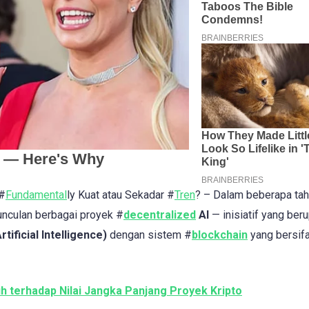
 #
Fundamental
ly Kuat atau Sekadar #
Tren
? – Dalam beberapa ta
nculan berbagai proyek #
decentralized
AI
— inisiatif yang ber
ificial Intelligence)
dengan sistem #
blockchain
yang bersifa
h terhadap Nilai Jangka Panjang Proyek Kripto