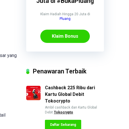
Juta di #BukaPluang
Klaim Hadiah Hingga 20 Juta di
Pluang
Klaim Bonus
esar yang
Penawaran Terbaik
Cashback 225 Ribu dari
Kartu Global Debit
Tokocrypto
Ambil cashback dan Kartu Global
Debit
Tokocrypto
ail
Daftar Sekarang