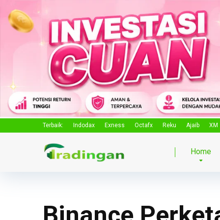
Terbaik:
Indodax
Exness
Octafx
Reku
Ajaib
XM
Home
Binance Perket