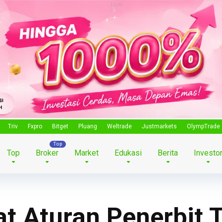
Triv
Fxpro
Bitget
Pluang
Weltrade
Justmarkets
OlympTrade
Top
Broker
Market
Edukasi
Berita
Investo
at Aturan Penerbit 