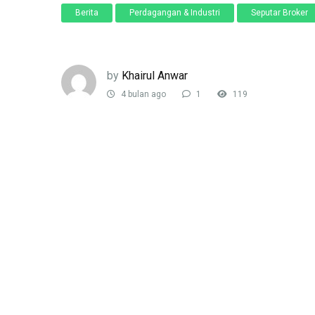
Berita
Perdagangan & Industri
Seputar Broker
by
Khairul Anwar
4 bulan ago
1
119