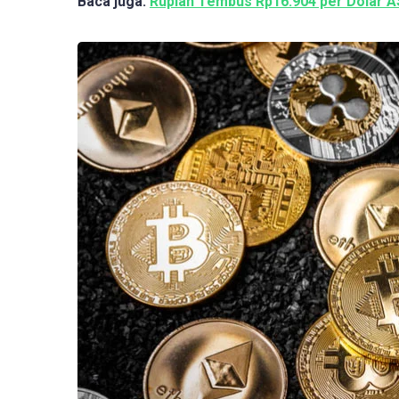
Baca juga:
Rupiah Tembus Rp16.904 per Dolar A